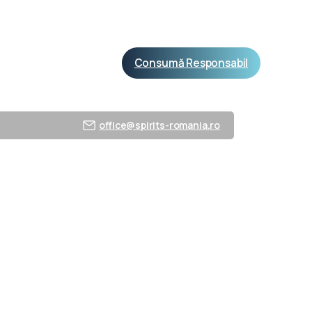
Consumă Responsabil
e de presă
office@spirits-romania.ro