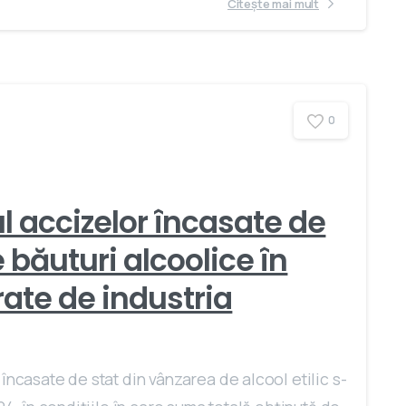
Citește mai mult
0
l accizelor încasate de
e băuturi alcoolice în
rate de industria
încasate de stat din vânzarea de alcool etilic s-