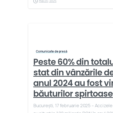
mai 20, 2025
Comunicate de presă
Peste 60% din totalu
stat din vânzările d
anul 2024 au fost vi
băuturilor spirtoase
București, 17 februarie 2025 – Accizele 