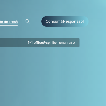
Consumă Responsabil
e de presă
office@spirits-romania.ro