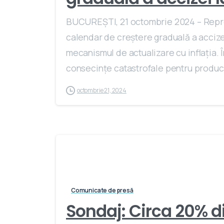
BUCUREŞTI, 21 octombrie 2024 – Reprez
calendar de creștere graduală a accize
mecanismul de actualizare cu inflația. 
consecințe catastrofale pentru producăto
octombrie 21, 2024
Comunicate de presă
Sondaj: Circa 20% d