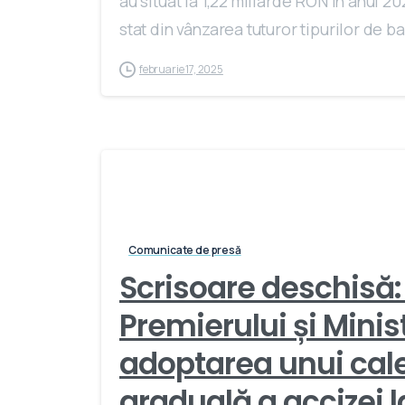
au situat la 1,22 miliarde RON în anul 20
stat din vânzarea tuturor tipurilor de bau
februarie 17, 2025
Comunicate de presă
Scrisoare deschisă:
Premierului și Minis
adoptarea unui cal
graduală a accizei l