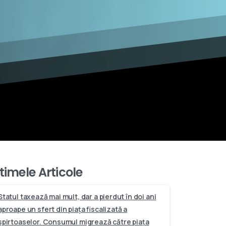
timele Articole
Statul taxează mai mult, dar a pierdut în doi ani
aproape un sfert din piața fiscalizată a
spirtoaselor. Consumul migrează către piața