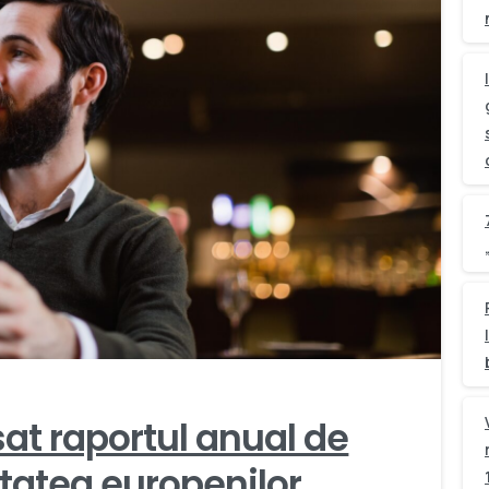
0
sat raportul anual de
tatea europenilor