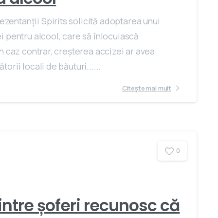
entanții Spirits solicită adoptarea unui
i pentru alcool, care să înlocuiască
În caz contrar, creșterea accizei ar avea
rii locali de băuturi......
Citește mai mult
0
intre șoferi recunosc că