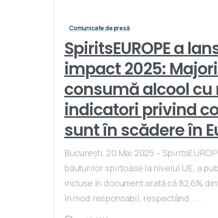
Comunicate de presă
SpiritsEUROPE a lan
impact 2025: Majori
consumă alcool cu m
indicatori privind 
sunt în scădere în 
București, 20 Mai 2025 – SpiritsEUROPE
băuturilor spirtoase la nivelul UE, a p
incluse în document arată că 82,6% din
în mod responsabil, respectând......