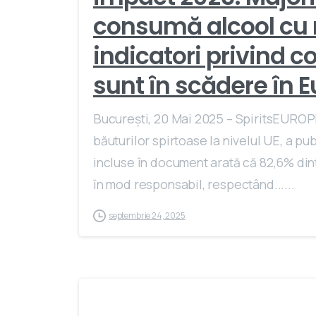
consumă alcool cu m
indicatori privind 
sunt în scădere în 
București, 20 Mai 2025 – SpiritsEUROPE
băuturilor spirtoase la nivelul UE, a p
incluse în document arată că 82,6% din
în mod responsabil, respectând......
septembrie 24, 2025