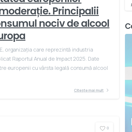
oderație. Principalii
consumul nociv de alcool
C
Europa
, organizația care reprezintă industria
ublicat Raportul Anual de Impact 2025. Date
tre europenii cu vârsta legală consumă alcool
Citește mai mult
0