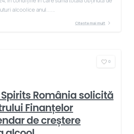
24, în condițiile în care suma totală obținută de
turi alcoolice anul......
Citește mai mult
0
 Spirits România solicită
trului Finanțelor
endar de creștere
a alcool