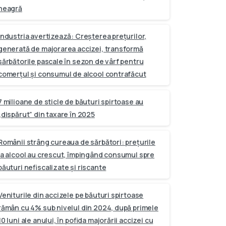
neagră
Industria avertizează: Creșterea prețurilor,
generată de majorarea accizei, transformă
sărbătorile pascale în sezon de vârf pentru
comerțul și consumul de alcool contrafăcut
7 milioane de sticle de băuturi spirtoase au
„dispărut” din taxare în 2025
Românii strâng cureaua de sărbători: prețurile
la alcool au crescut, împingând consumul spre
băuturi nefiscalizate și riscante
Veniturile din accizele pe băuturi spirtoase
rămân cu 4% sub nivelul din 2024, după primele
10 luni ale anului, în pofida majorării accizei cu