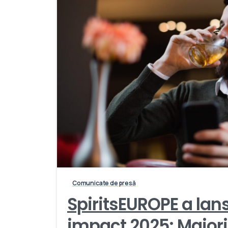
Comunicate de presă
SpiritsEUROPE a lan
impact 2025: Majori