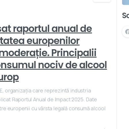
S
sat raportul anual de
tatea europenilor
oderație. Principalii
consumul nociv de alcool
Europ
, organizația care reprezintă industria
ublicat Raportul Anual de Impact 2025. Date
tre europenii cu vârsta legală consumă alcool