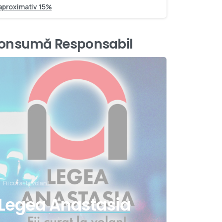
aproximativ 15%
onsumă Responsabil
Fii curat la volan!
Legea Anastasia