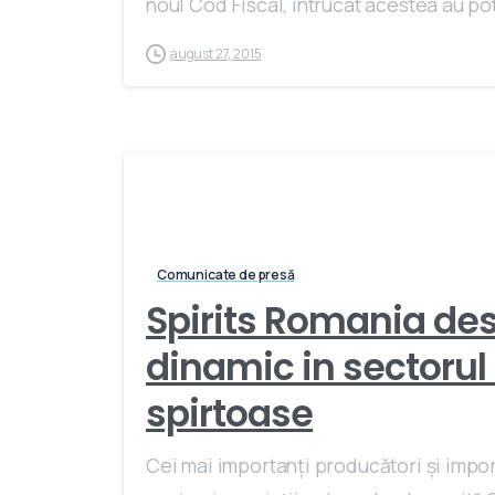
noul Cod Fiscal, întrucât acestea au pote
august 27, 2015
Comunicate de presă
Spirits Romania des
dinamic in sectorul 
spirtoase
Cei mai importanţi producători şi impor