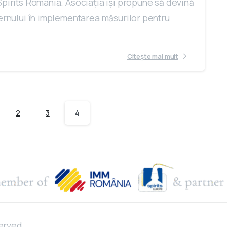
Spirits Romania. Asociaţia îşi propune să devină
vernului în implementarea măsurilor pentru
Citește mai mult
2
3
4
served