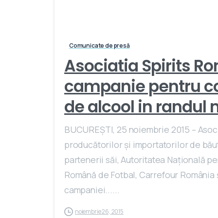
Comunicate de presă
Asociatia Spirits R
campanie pentru c
de alcool in randul 
BUCUREŞTI, 25 noiembrie 2015 – Asocia
producătorilor și importatorilor de bă
partenerii săi, Autoritatea Națională p
Română de Fotbal, Carrefour România 
campaniei......
noiembrie 26, 2015