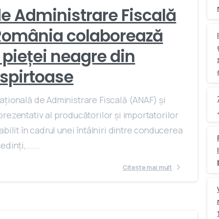
e Administrare Fiscală
s România colaborează
pieței neagre din
 spirtoase
ațională de Administrare Fiscală (ANAF) și
rezentativ al producătorilor și importatorilor
bilit în cadrul unei întâlniri dintre conducerea
inți,......
Citește mai mult