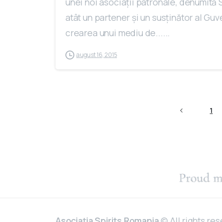
unei noi asociaţii patronale, denumită 
atât un partener şi un susţinător al Gu
crearea unui mediu de......
august 16, 2015
1
Asociația
Spirits Romania
© All rights re