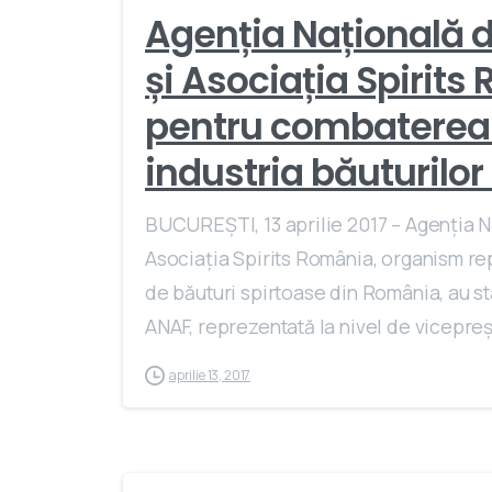
Agenția Națională d
și Asociația Spirit
pentru combaterea 
industria băuturilor
BUCUREȘTI, 13 aprilie 2017 – Agenția N
Asociația Spirits România, organism rep
de băuturi spirtoase din România, au sta
ANAF, reprezentată la nivel de vicepreșed
aprilie 13, 2017