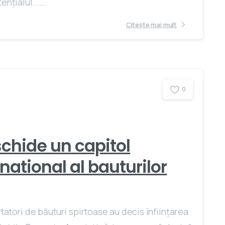
nţialul......
Citește mai mult
0
chide un capitol
national al bauturilor
tatori de băuturi spirtoase au decis înfiinţarea