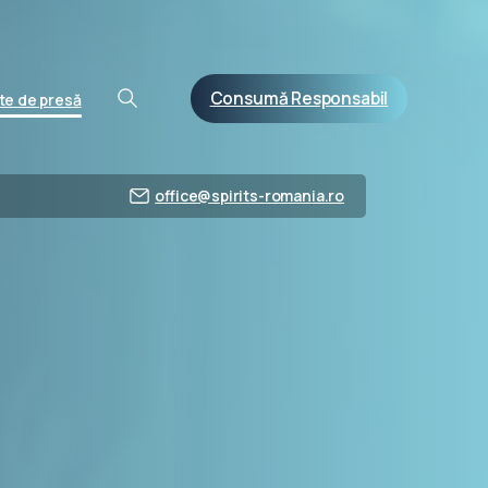
Consumă Responsabil
e de presă
office@spirits-romania.ro