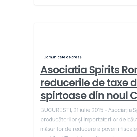
Comunicate de presă
Asociatia Spirits R
reducerile de taxe 
spirtoase din noul C
BUCURESTI, 21 iulie 2015 – Asociația S
producătorilor și importatorilor de bă
măsurilor de reducere a poverii fiscale