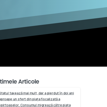
timele Articole
Statul taxează mai mult, dar a pierdut în doi ani
aproape un sfert din piața fiscalizată a
spirtoaselor. Consumul migrează către piața