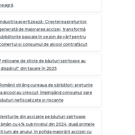
neagră
Industria avertizează: Creșterea prețurilor,
generată de majorarea accizei, transformă
sărbătorile pascale în sezon de vârf pentru
comerțul și consumul de alcool contrafăcut
7 milioane de sticle de băuturi spirtoase au
„dispărut” din taxare în 2025
Românii strâng cureaua de sărbători: prețurile
la alcool au crescut, împingând consumul spre
băuturi nefiscalizate și riscante
Veniturile din accizele pe băuturi spirtoase
rămân cu 4% sub nivelul din 2024, după primele
10 luni ale anului, în pofida majorării accizei cu