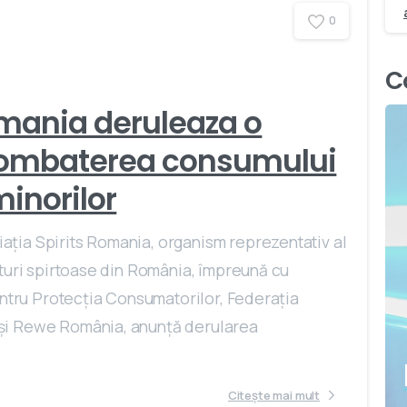
0
C
omania deruleaza o
ombaterea consumului
minorilor
ția Spirits Romania, organism reprezentativ al
uturi spirtoase din România, împreună cu
entru Protecția Consumatorilor, Federația
și Rewe România, anunță derularea
Citește mai mult