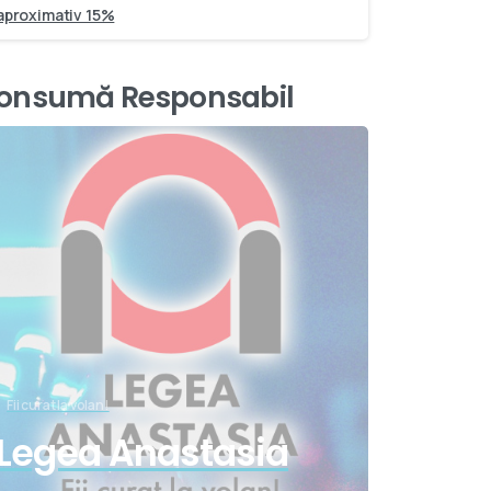
aproximativ 15%
onsumă Responsabil
Fii curat la volan!
Legea Anastasia