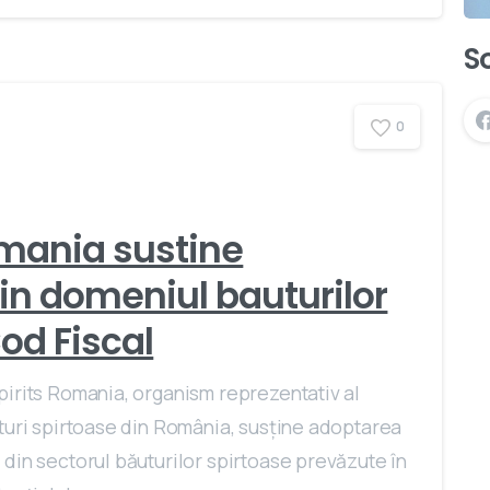
S
0
omania sustine
din domeniul bauturilor
od Fiscal
pirits Romania, organism reprezentativ al
uturi spirtoase din România, susţine adoptarea
 din sectorul băuturilor spirtoase prevăzute în