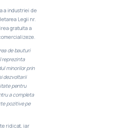
a a industriei de
etarea Legii nr.
rea gratuita a
 comercializeze.
rea de bauturi
l reprezinta
ul minorilor prin
 dezvoltarii
mitate pentru
ntru a completa
te pozitive pe
e ridicat, iar