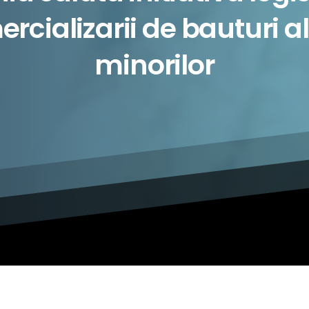
rcializarii
de
bauturi
a
minorilor