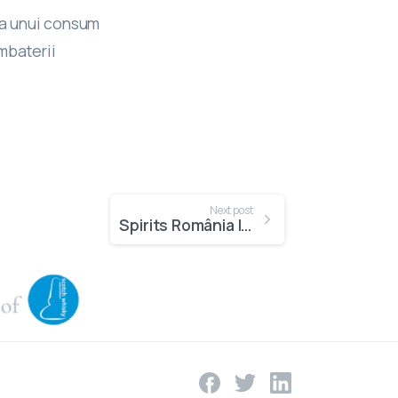
ea unui consum
mbaterii
Next post
Spirits România lansează campania “Rămâi în joc! Adolescenţă fără alcool!”