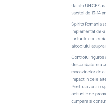
datele UNICEF ara
varstei de 13-14 an
Spirits Romania se
implementat de-a l
lanturile comercia
alcoolului asupra 
Controlul riguros 
de combatere a con
magazinelor de a 
impact in celelal
Pentru a veni in s
actiunile de promo
cumpara si consum