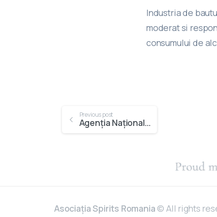
Industria de baut
moderat si respon
consumului de alco
Previous post
Agenția Națională de Administrare Fiscală și Asociația Spirits România colaborează pentru combaterea pieței neagre din industria băuturilor spirtoase
Asociația
Spirits Romania
© All rights re