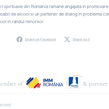
uri spirtoase din Romania ramane angajata in promovar
sabil de alcool si un partener de dialog in problema co
ol in randul minorilor.
Share on Facebook
Share on X
served