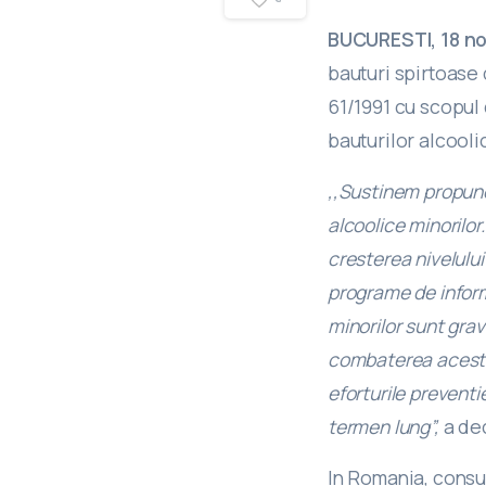
BUCURESTI, 18 no
bauturi spirtoase 
61/1991 cu scopul 
bauturilor alcooli
,,Sustinem propune
alcoolice minorilor
cresterea nivelului
programe de inform
minorilor sunt grav
combaterea acestu
eforturile prevent
termen lung”,
a de
In Romania, consum