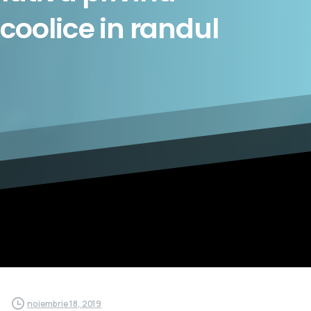
lcoolice
in
randul
noiembrie 18, 2019