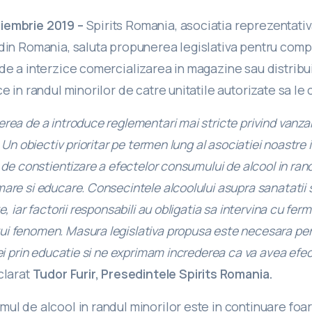
iembrie 2019 –
Spirits Romania, asociatia reprezentativ
din Romania, saluta propunerea legislativa pentru compl
de a interzice comercializarea in magazine sau distribui
ce in randul minorilor de catre unitatile autorizate sa le
rea de a introduce reglementari mai stricte privind vanza
. Un obiectiv prioritar pe termen lung al asociatiei noastre i
 de constientizare a efectelor consumului de alcool in rand
are si educare. Consecintele alcoolului asupra sanatatii si
e, iar factorii responsabili au obligatia sa intervina cu fer
i fenomen. Masura legislativa propusa este necesara pe
iei prin educatie si ne exprimam increderea ca va avea efec
clarat
Tudor Furir, Presedintele Spirits Romania.
ul de alcool in randul minorilor este in continuare foart