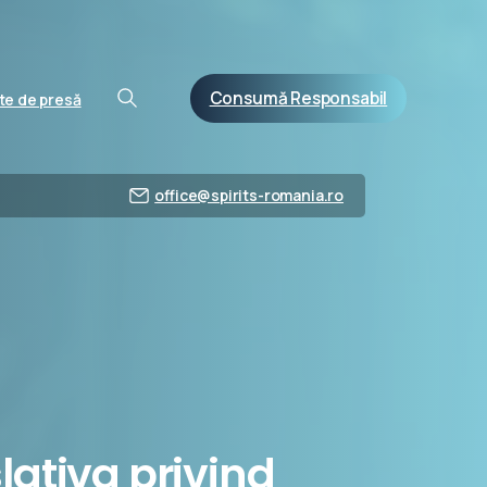
Consumă Responsabil
e de presă
office@spirits-romania.ro
slativa
privind