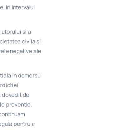
 in intervalul
atorului si a
ietatea civila si
tele negative ale
tiala in demersul
rdictiei
a dovedit de
de preventie.
a continuam
egala pentru a