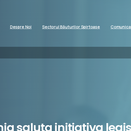
Despre Noi
Sectorul Băuturilor Spirtoase
Comunicat
ia
saluta
initiativa
legi